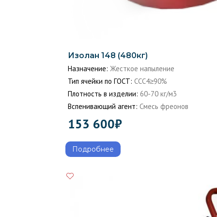
Изолан 148 (480кг)
Назначение:
Жесткое напыление
Тип ячейки по ГОСТ:
ССС4≥90%
Плотность в изделии:
60-70 кг/м3
Вспенивающий агент:
Смесь фреонов
153 600
₽
Подробнее