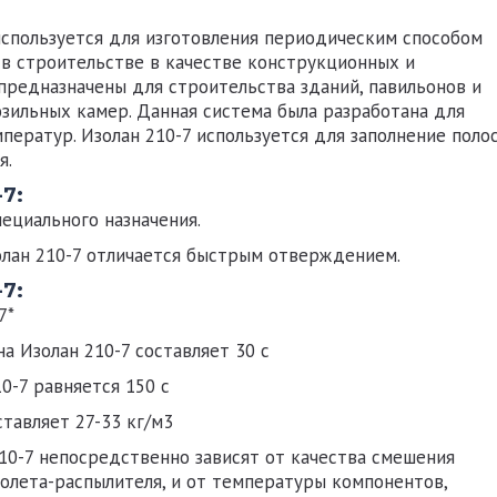
используется для изготовления периодическим способом
 в строительстве в качестве конструкционных и
предназначены для строительства зданий, павильонов и
ильных камер. Данная система была разработана для
мператур.
Изолан 210-7
используется для заполнение поло
я.
7:
пециального назначения.
лан 210-7
отличается быстрым отверждением.
7:
7
*
ана
Изолан 210-7
составляет 30 с
10-7
равняется 150 с
ставляет 27-33 кг/м3
210-7
непосредственно зависят от качества смешения
олета-распылителя, и от температуры компонентов,