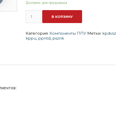
Доступно для предзаказа
Количество
В КОРЗИНУ
Изолан
210-
7
(477кг)
Категория:
Компоненты ППУ
Метки:
kpdvsz
kppu
,
ppntd
,
psznk
лиентов: