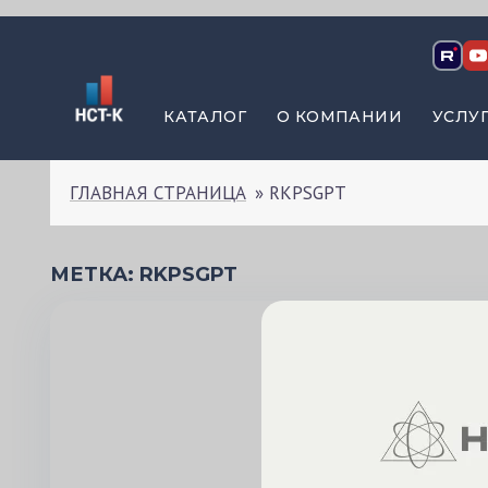
ПЕРЕЙТИ
К
СОДЕРЖИМОМУ
КАТАЛОГ
О КОМПАНИИ
УСЛУ
ГЛАВНАЯ СТРАНИЦА
»
RKPSGPT
МЕТКА:
RKPSGPT