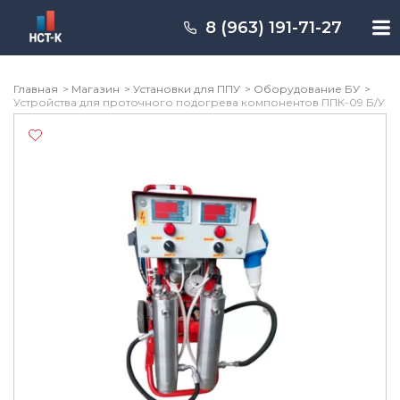
Перейти
к
8 (963) 191-71-27
содержимому
Главная
Магазин
Установки для ППУ
Оборудование БУ
Устройства для проточного подогрева компонентов ППК-09 Б/У