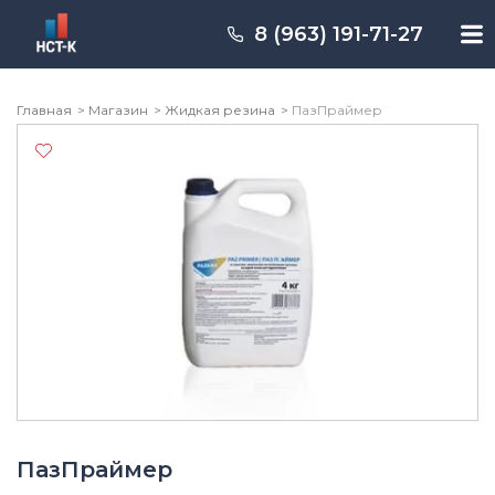
Перейти
к
8 (963) 191-71-27
содержимому
Главная
Магазин
Жидкая резина
ПазПраймер
ПазПраймер