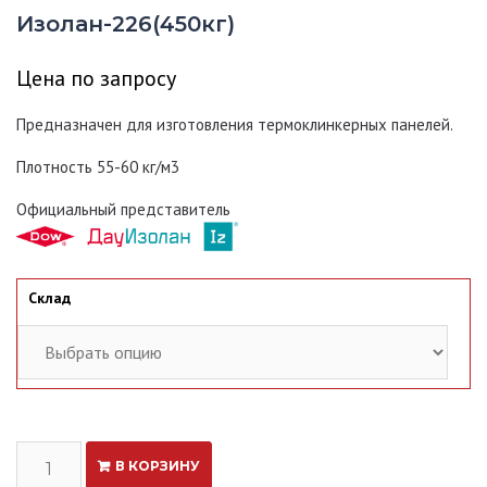
Изолан-226(450кг)
Цена по запросу
Предназначен для изготовления
термоклинкерных панелей
.
Плотность 55-60 кг/м3
Официальный представитель
Склад
Количество
В КОРЗИНУ
Изолан-226(450кг)