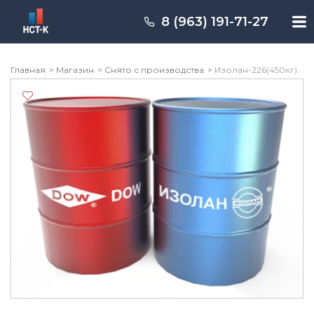
Перейти
к
8 (963) 191-71-27
содержимому
Главная
Магазин
Снято с производства
Изолан-226(450кг)