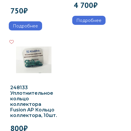
4 700
₽
750
₽
Подробнее
Подробнее
248133
Уплотнительное
кольцо
коллектора
Fusion AP Кольцо
коллектора, 10шт.
800
₽