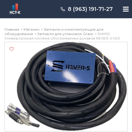
Перейти
к
8 (963) 191-71-27
содержимому
Главная
Магазин
Запчасти и комплектующие для
оборудования
Запчасти для установок Graco
349952
Универсальная система обогреваемых рукавов REVER-S H20