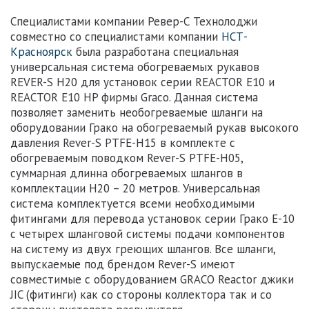
Специалистами компании Ревер-С Технолоджи
совместно со специалистами компании
НСТ-
Красноярск
была разработана специальная
универсальная система обогреваемых рукавов
REVER-S H20 для установок серии
REACTOR E10
и
REACTOR E10 HP
фирмы Graco. Данная система
позволяет заменить необогреваемые шланги на
оборудовании Грако на
обогреваемый рукав высокого
давления Rever-S PTFE-H15
в комплекте с
обогреваемым поводком Rever-S PTFE-H05
,
суммарная длинна обогреваемых шлангов в
комплектации H20 – 20 метров. Универсальная
система комплектуется всеми необходимыми
фитингами для перевода установок серии Грако Е-10
с четырех шланговой системы подачи компонентов
на систему из
двух греющих шлангов
. Все шланги,
выпускаемые под брендом Rever-S имеют
совместимые с оборудованием GRACO Reactor джики
JIC (фитинги) как со стороны коллектора так и со