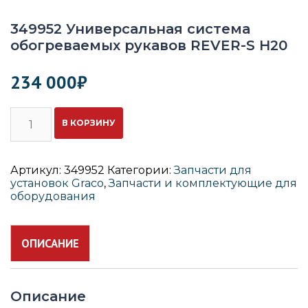
349952 Универсальная система
обогреваемых рукавов REVER-S H20
234 000
₽
Количество
В КОРЗИНУ
349952
Универсальная
система
обогреваемых
Артикул:
349952
Категории:
Запчасти для
рукавов
установок Graco
,
Запчасти и комплектующие для
REVER-
оборудования
S
H20
ОПИСАНИЕ
Описание