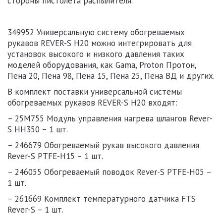
стороны
пистолета распылителя
.
349952 Универсальную систему обогреваемых
рукавов REVER-S H20 можно интегрировать для
установок высокого и низкого давления таких
моделей оборудования, как Gama, Proton Протон,
Пена 20
,
Пена 98
,
Пена 15
,
Пена 25
,
Пена ВД
и других.
В комплект поставки универсальной системы
обогреваемых рукавов REVER-S H20 входят:
–
25M755 Модуль управления нагрева шлангов Rever-
S HH350
– 1 шт.
–
246679 Обогреваемый рукав высокого давления
Rever-S PTFE-H15
– 1 шт.
–
246055 Обогреваемый поводок Rever-S PTFE-H05
–
1 шт.
–
261669 Комплект температурного датчика FTS
Rever-S
– 1 шт.