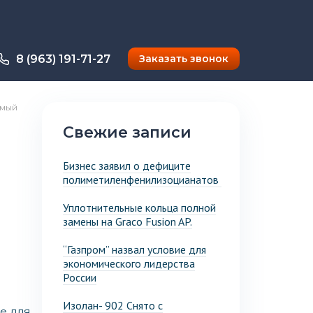
8 (963) 191-71-27
Заказать звонок
емый
Свежие записи
Бизнес заявил о дефиците
полиметиленфенилизоцианатов
Уплотнительные кольца полной
замены на Graco Fusion AP.
“Газпром” назвал условие для
экономического лидерства
России
Изолан- 902 Снято с
е для