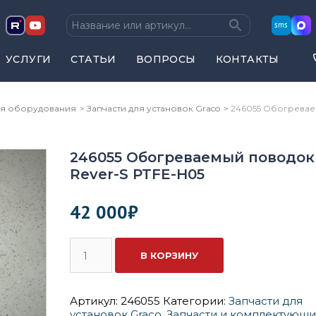
sms
УСЛУГИ
СТАТЬИ
ВОПРОСЫ
КОНТАКТЫ
ля оборудования
Запчасти для установок Graco
246055 Обогрева
246055 Обогреваемый поводок
Rever-S PTFE-H05
42 000
₽
Количество
В КОРЗИНУ
246055
Обогреваемый
поводок
Rever-
Артикул:
246055
Категории:
Запчасти для
S
установок Graco
,
Запчасти и комплектующи