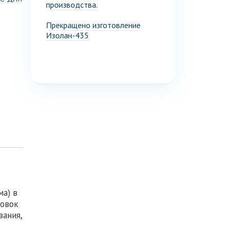
производства.
Прекращено изготовление
Изолан-435
ма) в
новок
ания,