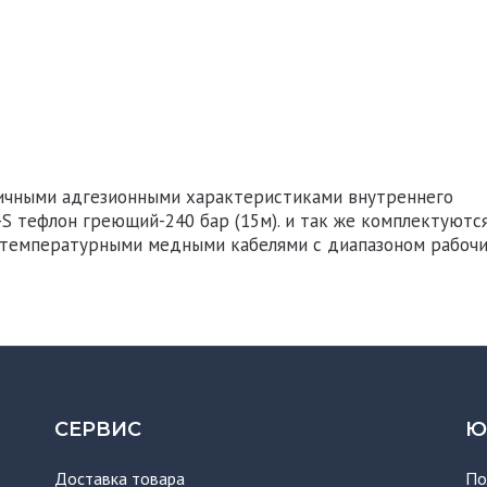
гичными адгезионными характеристиками внутреннего
-S тефлон греющий-240 бар (15м). и так же комплектуютс
отемпературными медными кабелями с диапазоном рабоч
СЕРВИС
Ю
Доставка товара
По