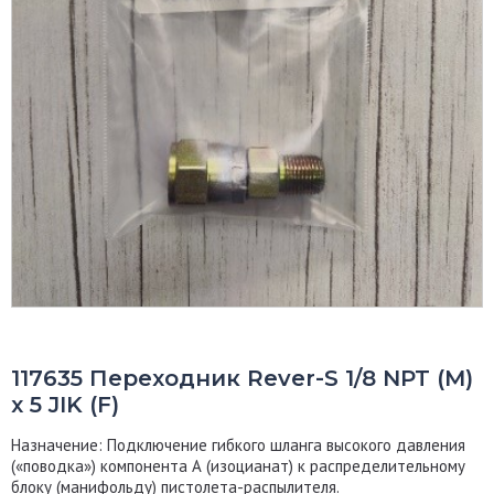
117635 Переходник Rever-S 1/8 NPT (M)
x 5 JIK (F)
Назначение:
Подключение гибкого шланга высокого давления
(«поводка») компонента А (изоцианат) к распределительному
блоку (манифольду) пистолета-распылителя.