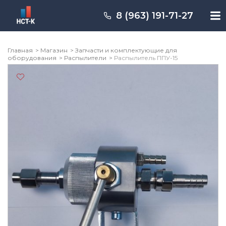
Перейти
к
8 (963) 191-71-27
содержимому
Главная
Магазин
Запчасти и комплектующие для
оборудования
Распылители
Распылитель ППУ-15