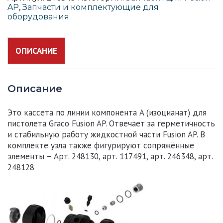
компонента
AP
,
Запчасти и комплектующие для
А
оборудования
для
Fusion
AP
ОПИСАНИЕ
Описание
Это кассета по линии компонента A (изоцианат) для
пистолета Graco Fusion AP. Отвечает за герметичность
и стабильную работу жидкостной части Fusion AP. В
комплекте узла также фигурируют сопряжённые
элементы – Арт. 248130, арт. 117491, арт. 246348, арт.
248128