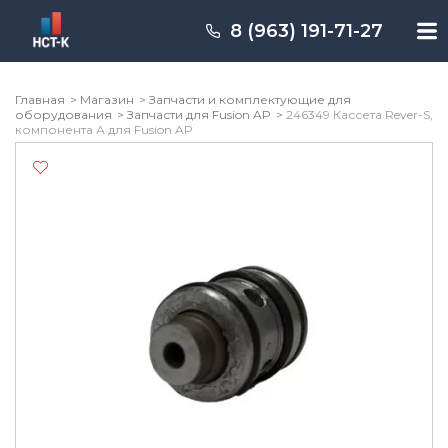
Перейти
к
8 (963) 191-71-27
содержимому
Главная
Магазин
Запчасти и комплектующие для
оборудования
Запчасти для Fusion AP
246349 Кассета Rever-S,
компонента А для Fusion AP