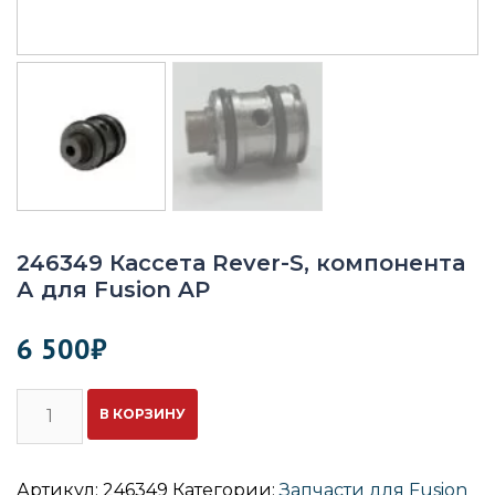
246349 Кассета Rever-S, компонента
А для Fusion AP
6 500
₽
Количество
В КОРЗИНУ
246349
Кассета
Rever-
S,
Артикул:
246349
Категории:
Запчасти для Fusion