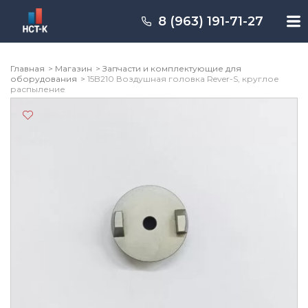
Перейти
к
8 (963) 191-71-27
содержимому
Главная
Магазин
Запчасти и комплектующие для
оборудования
15B210 Воздушная головка Rever-S, круглое
распыление