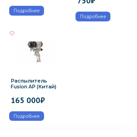
750
₽
Подробнее
Подробнее
Распылитель
Fusion AP (Китай)
165 000
₽
Подробнее