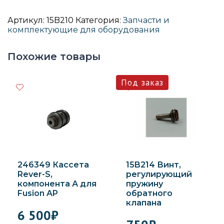
головка
Rever-
Артикул:
15B210
Категория:
Запчасти и
S,
комплектующие для оборудования
круглое
распыление
Похожие товары
246349 Кассета
15B214 Винт,
Rever-S,
регулирующий
компонента А для
пружину
Fusion AP
обратного
клапана
6 500
₽