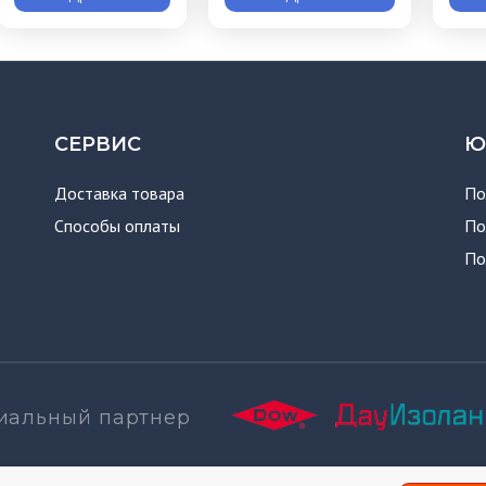
СЕРВИС
Ю
Доставка товара
По
Способы оплаты
По
По
альный партнер