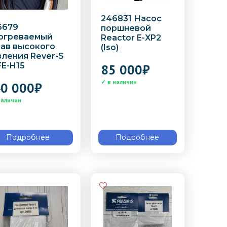
246831 Насос
6679
поршневой
огреваемый
Reactor E-XP2
кав высокого
(Iso)
ления Rever-S
E-H15
85 000
₽
0 000
₽
Подробнее
Подробнее