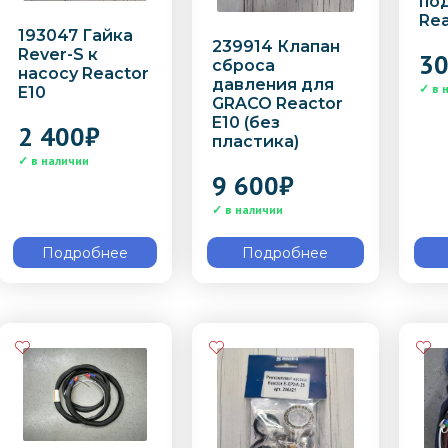
по
Rea
193047 Гайка
239914 Клапан
Rever-S к
30
сброса
насосу Reactor
давления для
E10
GRACO Reactor
E10 (без
2 400
₽
пластика)
9 600
₽
Подробнее
Подробнее