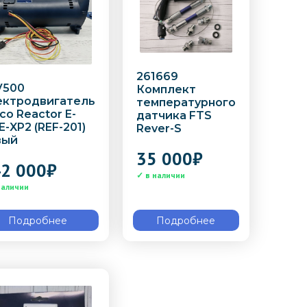
261669
V500
Комплект
ектродвигатель
температурного
co Reactor E-
датчика FTS
E-XP2 (REF-201)
Rever-S
вый
35 000
₽
2 000
₽
Подробнее
Подробнее