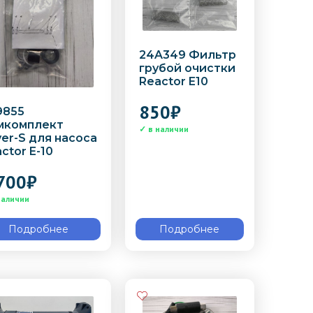
24A349 Фильтр
грубой очистки
Reactor E10
850
₽
9855
мкомплект
er-S для насоса
ctor E-10
700
₽
Подробнее
Подробнее