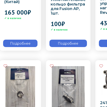
(Китай)
уп
кольцо фильтра
на
для Fusion AP,
165 000
₽
Re
1шт.
43
100
₽
Подробнее
Подробнее
241