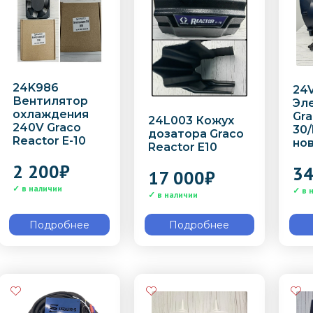
24K986
24
Вентилятор
Эл
охлаждения
Gra
24L003 Кожух
240V Graco
30/
дозатора Graco
Reactor E-10
но
Reactor E10
2 200
₽
34
17 000
₽
Подробнее
Подробнее