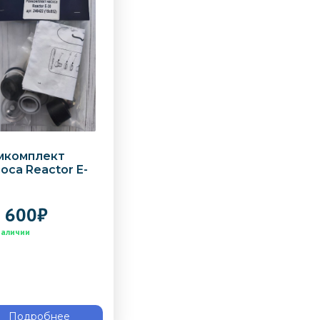
мкомплект
оса Reactor E-
 600
₽
Подробнее