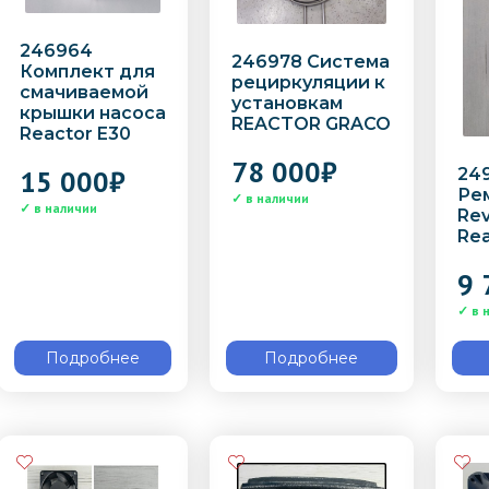
246964
246978 Система
Комплект для
рециркуляции к
смачиваемой
установкам
крышки насоса
REACTOR GRACO
Reactor E30
78 000
₽
15 000
₽
24
Ре
Rev
Rea
9 
Подробнее
Подробнее