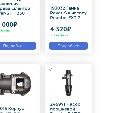
равления
193032 Гайка
грева шлангов
Rever-S к насосу
ver-S HH350
Reactor ЕXP-2
 000
₽
4 320
₽
Подробнее
Подробнее
245971 Насос
015 Корпус
поршневой