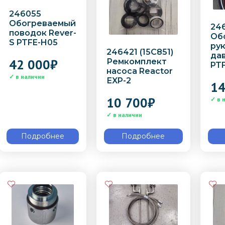
246055
Обогреваемый
24
поводок Rever-
Об
S PTFE-H05
ру
246421 (15C851)
дав
42 000
₽
Ремкомплект
PTF
насоса Reactor
ЕXP-2
14
10 700
₽
Подробнее
Подробнее