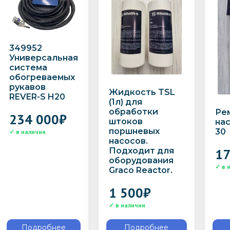
349952
Универсальная
система
обогреваемых
рукавов
Жидкость TSL
REVER-S H20
(1л) для
обработки
Ре
234 000
₽
штоков
нас
поршневых
30
насосов.
17
Подходит для
оборудования
Graco Reactor.
1 500
₽
Подробнее
Подробнее