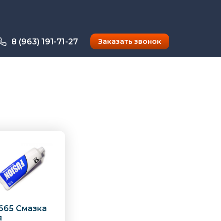
8 (963) 191-71-27
Заказать звонок
665 Смазка
я