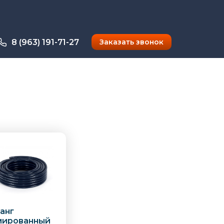
8 (963) 191-71-27
Заказать звонок
анг
мированный