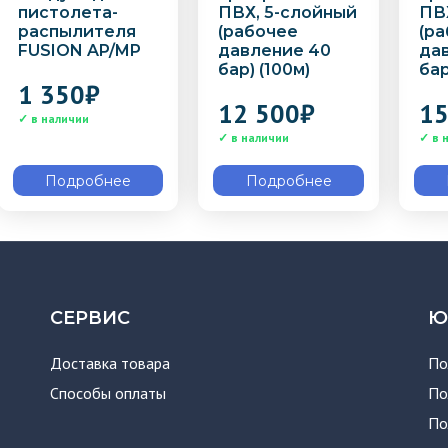
пистолета-
ПВХ, 5-слойный
ПВ
распылителя
(рабочее
(р
FUSION AP/MP
давление 40
да
бар) (100м)
бар
1 350
₽
12 500
₽
1
Подробнее
Подробнее
СЕРВИС
Ю
Доставка товара
По
Способы оплаты
По
По