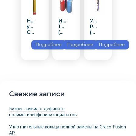
Напыляемый
Изолан
Утеплитель
утеплитель
108У
POLYNOR
СИПУР
(480кг)
(ПОЛИНОР)
Подробнее
Подробнее
Подробнее
Свежие записи
Бизнес заявил о дефиците
полиметиленфенилизоцианатов
Уплотнительные кольца полной замены на Graco Fusion
AP.