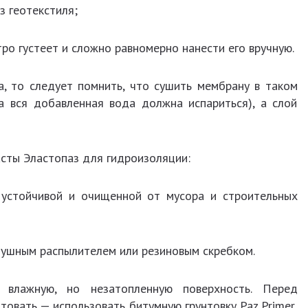
з геотекстиля;
тро густеет и сложно равномерно нанести его вручную.
, то следует помнить, что сушить мембрану в таком
а вся добавленная вода должна испариться), а слой
сты Эластопаз для гидроизоляции:
 устойчивой и очищенной от мусора и строительных
ушным распылителем или резиновым скребком.
влажную, но незатопленную поверхность. Перед
товать — использовать битумную грунтовку Paz Primer,