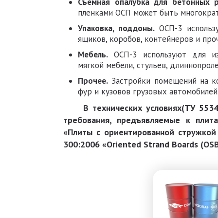
Съемная опалубка для бетонных р
пленками ОСП может быть многократн
Упаковка, поддоны.
OСП-3 использу
ящиков, коробов, контейнеров и про
Мебель.
ОСП-3 используют для изг
мягкой мебели, стульев, длиннопрол
Прочее.
Застройки помещений на ко
фур и кузовов грузовых автомобилей
В технических условиях(ТУ 5534-0
требования, предъявляемые к плита
«Плиты с ориентированной стружкой
300:2006 «Oriented Strand Boards (OSB) –