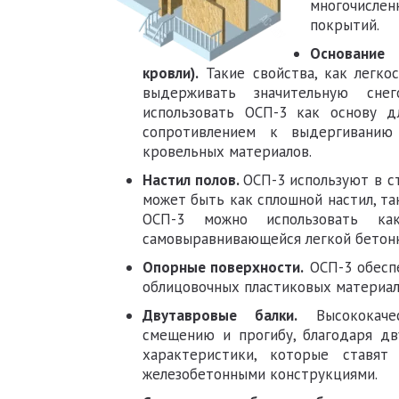
многочисле
покрытий.
Основание
кровли).
Такие свойства, как легкос
выдерживать значительную сне
использовать ОСП-3 как основу д
сопротивлением к выдергиванию
кровельных материалов.
Настил полов.
ОСП-3 используют в с
может быть как сплошной настил, та
ОСП-3 можно использовать ка
самовыравнивающейся легкой бетонн
Опорные поверхности.
ОСП-3 обеспе
облицовочных пластиковых материал
Двутавровые балки.
Высококачес
смещению и прогибу, благодаря д
характеристики, которые ставя
железобетонными конструкциями.