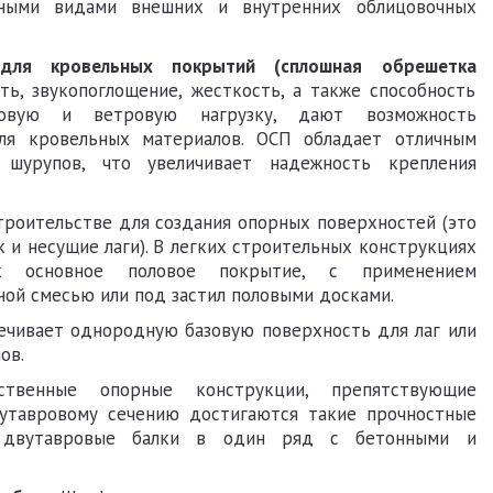
нными видами внешних и внутренних облицовочных
 для кровельных покрытий (сплошная обрешетка
ть, звукопоглощение, жесткость, а также способность
говую и ветровую нагрузку, дают возможность
ля кровельных материалов. ОСП обладает отличным
 шурупов, что увеличивает надежность крепления
троительстве для создания опорных поверхностей (это
к и несущие лаги). В легких строительных конструкциях
к основное половое покрытие, с применением
ой смесью или под застил половыми досками.
чивает однородную базовую поверхность для лаг или
ов.
твенные опорные конструкции, препятствующие
вутавровому сечению достигаются такие прочностные
т двутавровые балки в один ряд с бетонными и